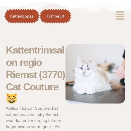
Spring
Menu
naar
Kattenoppas
Trimbeurt
de
inhoud
Kattentrimsal
on regio
Riemst (3770)
Cat Couture
Welkom bij
Cat Couture
, hét
kattentrimsalon nabij Riemst
waar kattenverzorging tot een
hoger niveau wordt getild. Als