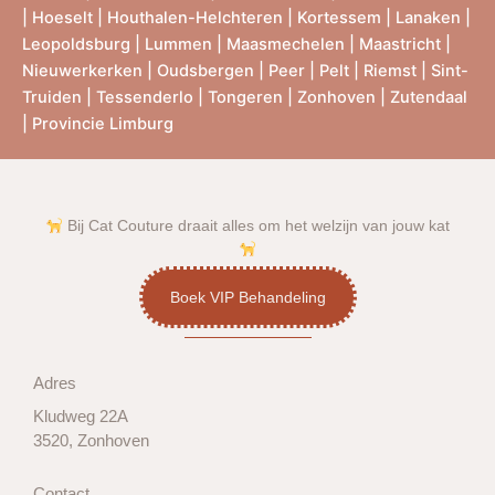
|
Hoeselt
|
Houthalen-Helchteren
|
Kortessem
|
Lanaken
|
Leopoldsburg
|
Lummen
|
Maasmechelen
|
Maastricht
|
Nieuwerkerken
|
Oudsbergen
|
Peer
|
Pelt
|
Riemst
|
Sint-
Truiden
|
Tessenderlo
|
Tongeren
|
Zonhoven
|
Zutendaal
|
Provincie Limburg
Bij Cat Couture draait alles om het welzijn van jouw kat
Boek VIP Behandeling
Adres
Kludweg 22A
3520, Zonhoven
Contact