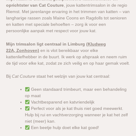
oprichtster van Cat Couture
, jouw kattentrimsalon in de regio
Riemst. Met jarenlange ervaring in het trimmen van katten – van
langharige rassen zoals Maine Coons en Ragdolls tot senioren
en katten met speciale behoeften – zorg ik voor een
persoonlijke aanpak met respect voor jouw kat.
Mijn trimsalon ligt centraal in Limburg
(Kludweg
22A, Zonhoven)
en is vlot bereikbaar voor elke
kattenliefhebber in de buurt. Ik werk op afspraak en neem ruim
de tijd voor elke kat, zodat ze zich veilig en op haar gemak voelt.
Bij
Cat Couture
staat het welzijn van jouw kat centraal:
Geen standaard trimbeurt, maar een behandeling
op maat
Vachtbesparend en katvriendelijk
Perfect voor als je kat thuis niet goed meewerkt.
Hulp bij rui en vachtverzorging wanneer je kat het zelf
niet (meer) kan.
Een beetje hulp doet elke kat goed!