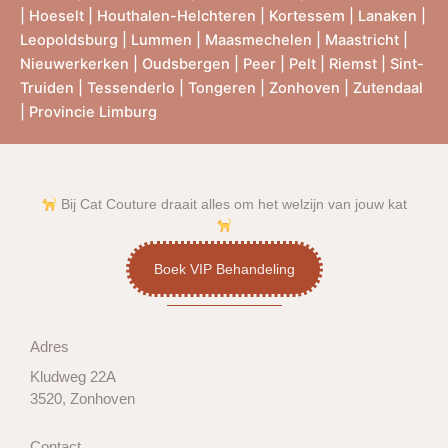
|
Hoeselt
|
Houthalen-Helchteren
|
Kortessem
|
Lanaken
|
Leopoldsburg
|
Lummen
|
Maasmechelen
|
Maastricht
|
Nieuwerkerken
|
Oudsbergen
|
Peer
|
Pelt
|
Riemst
|
Sint-
Truiden
|
Tessenderlo
|
Tongeren
|
Zonhoven
|
Zutendaal
|
Provincie Limburg
Bij Cat Couture draait alles om het welzijn van jouw kat
Boek VIP Behandeling
Adres
Kludweg 22A
3520, Zonhoven
Contact