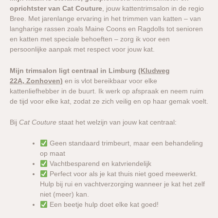
oprichtster van Cat Couture
, jouw kattentrimsalon in de regio
Bree. Met jarenlange ervaring in het trimmen van katten – van
langharige rassen zoals Maine Coons en Ragdolls tot senioren
en katten met speciale behoeften – zorg ik voor een
persoonlijke aanpak met respect voor jouw kat.
Mijn trimsalon ligt centraal in Limburg
(Kludweg
22A, Zonhoven)
en is vlot bereikbaar voor elke
kattenliefhebber in de buurt. Ik werk op afspraak en neem ruim
de tijd voor elke kat, zodat ze zich veilig en op haar gemak voelt.
Bij
Cat Couture
staat het welzijn van jouw kat centraal:
Geen standaard trimbeurt, maar een behandeling
op maat
Vachtbesparend en katvriendelijk
Perfect voor als je kat thuis niet goed meewerkt.
Hulp bij rui en vachtverzorging wanneer je kat het zelf
niet (meer) kan.
Een beetje hulp doet elke kat goed!