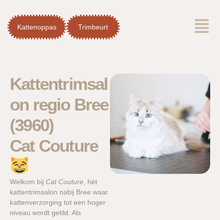
Spring
Menu
naar
Kattenoppas
Trimbeurt
de
inhoud
Kattentrimsal
on regio Bree
(3960)
Cat Couture
Welkom bij
Cat Couture
, hét
kattentrimsalon nabij Bree waar
kattenverzorging tot een hoger
niveau wordt getild. Als