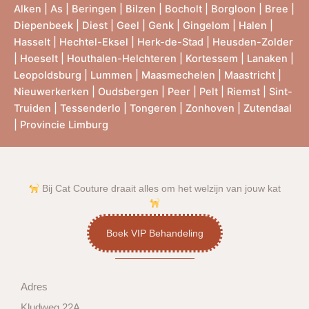
Alken
|
As
|
Beringen
|
Bilzen
|
Bocholt
|
Borgloon
|
Bree
|
Diepenbeek
|
Diest
|
Geel
|
Genk
|
Gingelom
|
Halen
|
Hasselt
|
Hechtel-Eksel
|
Herk-de-Stad
|
Heusden-Zolder
|
Hoeselt
|
Houthalen-Helchteren
|
Kortessem
|
Lanaken
|
Leopoldsburg
|
Lummen
|
Maasmechelen
|
Maastricht
|
Nieuwerkerken
|
Oudsbergen
|
Peer
|
Pelt
|
Riemst
|
Sint-
Truiden
|
Tessenderlo
|
Tongeren
|
Zonhoven
|
Zutendaal
|
Provincie Limburg
Bij Cat Couture draait alles om het welzijn van jouw kat
Boek VIP Behandeling
Adres
Kludweg 22A