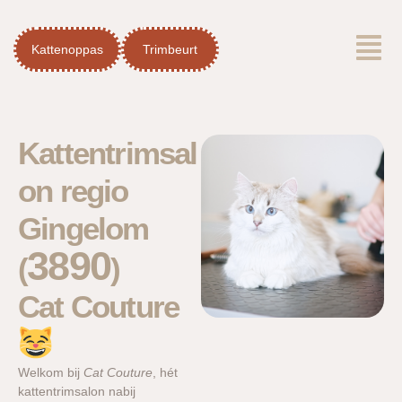
Spring
Menu
naar
Kattenoppas
Trimbeurt
de
inhoud
Kattentrimsal
on regio
Gingelom
3890
(
)
Cat Couture
Welkom bij
Cat Couture
, hét
kattentrimsalon nabij