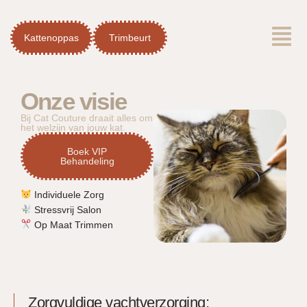
Spring
Menu
naar
Kattenoppas
Trimbeurt
de
inhoud
Onze visie
Bij Cat Couture draait alles om
het welzijn van jouw kat.​
Boek VIP
Behandeling
Individuele Zorg
Stressvrij Salon
Op Maat Trimmen
Zorgvuldige vachtverzorging: