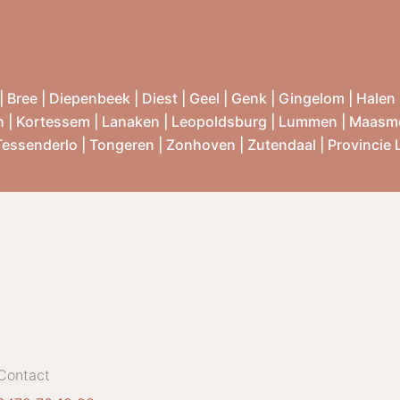
|
Bree
|
Diepenbeek
|
Diest
|
Geel
|
Genk
|
Gingelom
|
Halen
n
|
Kortessem
|
Lanaken
|
Leopoldsburg
|
Lummen
|
Maasm
Tessenderlo
|
Tongeren
|
Zonhoven
|
Zutendaal
|
Provincie
Contact