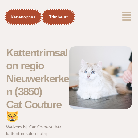
Spring
Menu
naar
Kattenoppas
Trimbeurt
de
inhoud
Kattentrimsal
on regio
Nieuwerkerke
n (3850)
Cat Couture
Welkom bij
Cat Couture
, hét
kattentrimsalon nabij